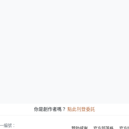
你是創作者嗎？
點此刊登委託
 統一編號：
贊助感謝
官方部落格
官方