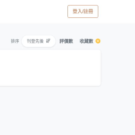
登入/註冊
評價數
收藏數
刊登先後
排序