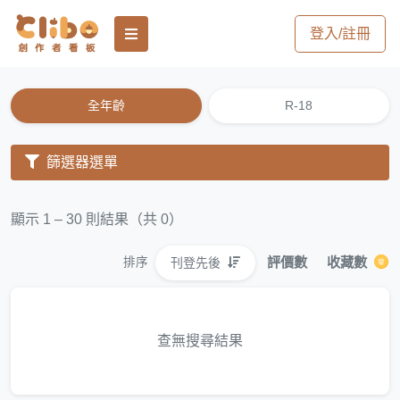
登入/註冊
全年齡
R-18
篩選器選單
顯示 1 – 30 則結果（共 0）
評價數
收藏數
刊登先後
排序
查無搜尋結果