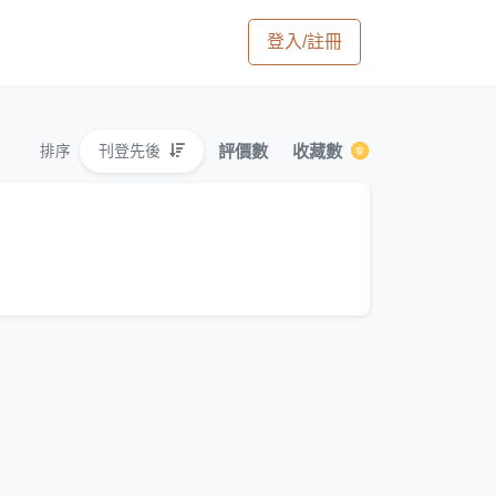
登入/註冊
評價數
收藏數
刊登先後
排序