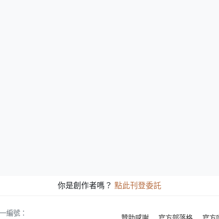
你是創作者嗎？
點此刊登委託
 統一編號：
贊助感謝
官方部落格
官方