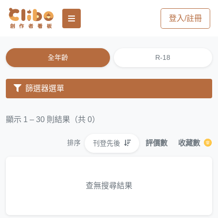
登入/註冊
全年齡
R-18
篩選器選單
顯示 1 – 30 則結果（共 0）
評價數
收藏數
刊登先後
排序
查無搜尋結果