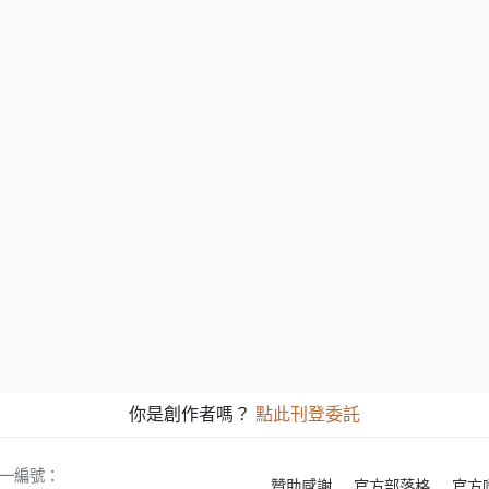
你是創作者嗎？
點此刊登委託
 統一編號：
贊助感謝
官方部落格
官方