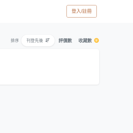
登入/註冊
評價數
收藏數
刊登先後
排序