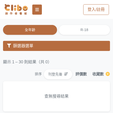
登入/註冊
全年齡
R-18
篩選器選單
顯示 1 – 30 則結果（共 0）
評價數
收藏數
刊登先後
排序
查無搜尋結果