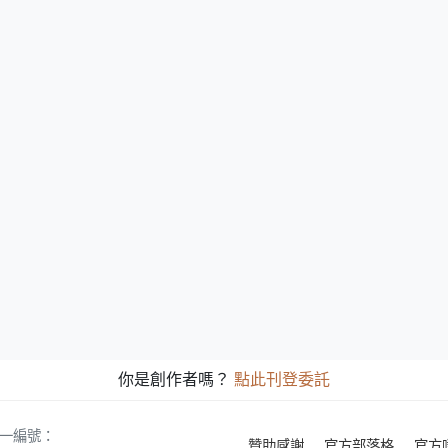
你是創作者嗎？
點此刊登委託
 統一編號：
贊助感謝
官方部落格
官方