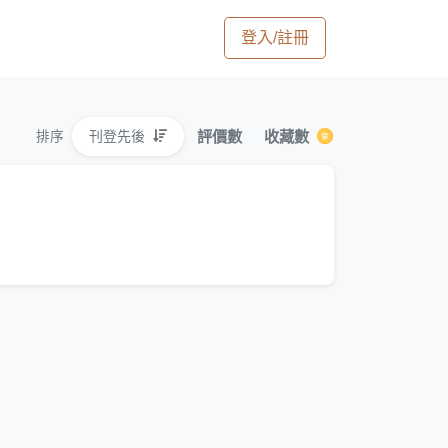
登入/註冊
評價數
收藏數
刊登先後
排序