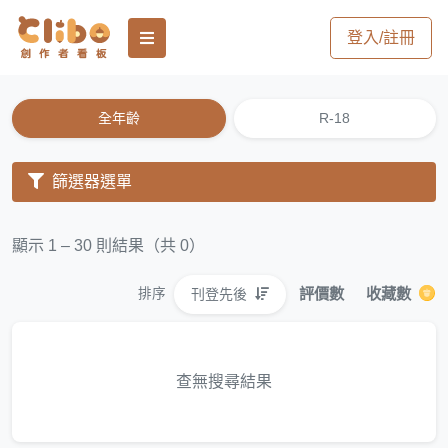
登入/註冊
全年齡
R-18
篩選器選單
顯示 1 – 30 則結果（共 0）
評價數
收藏數
刊登先後
排序
查無搜尋結果