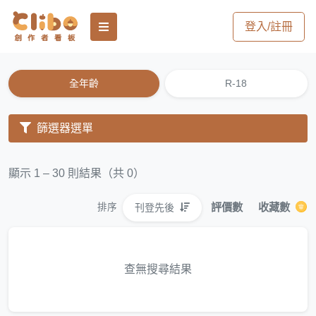
登入/註冊
全年齡
R-18
篩選器選單
顯示 1 – 30 則結果（共 0）
評價數
收藏數
刊登先後
排序
查無搜尋結果