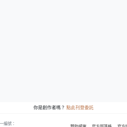
你是創作者嗎？
點此刊登委託
 統一編號：
贊助感謝
官方部落格
官方