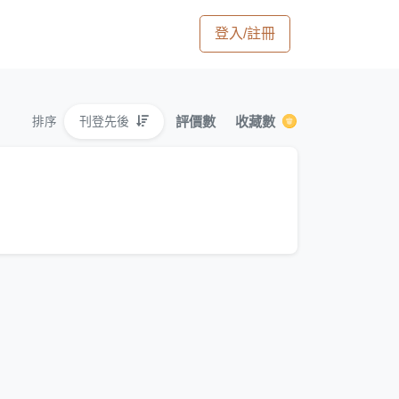
登入/註冊
評價數
收藏數
刊登先後
排序