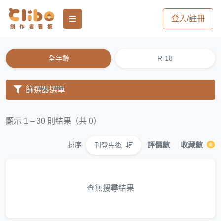
登入/註冊
全年齡
R-18
篩選器選單
顯示 1 – 30 則結果（共 0）
評價數
收藏數
刊登先後
排序
查無搜尋結果