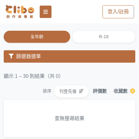
登入/註冊
全年齡
R-18
篩選器選單
顯示 1 – 30 則結果（共 0）
評價數
收藏數
刊登先後
排序
查無搜尋結果