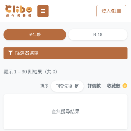
登入/註冊
全年齡
R-18
篩選器選單
顯示 1 – 30 則結果（共 0）
評價數
收藏數
刊登先後
排序
查無搜尋結果