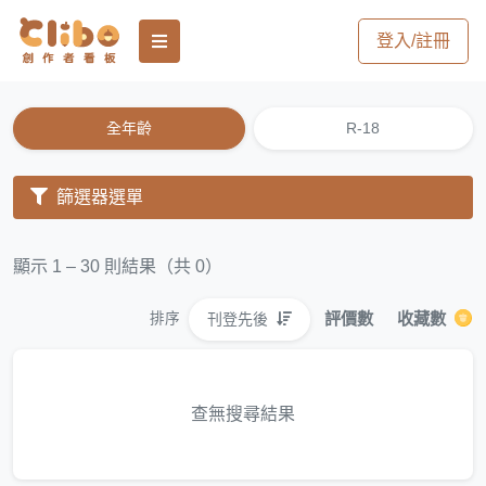
登入/註冊
全年齡
R-18
篩選器選單
顯示 1 – 30 則結果（共 0）
評價數
收藏數
刊登先後
排序
查無搜尋結果