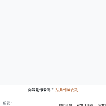
你是創作者嗎？
點此刊登委託
 統一編號：
贊助感謝
官方部落格
官方