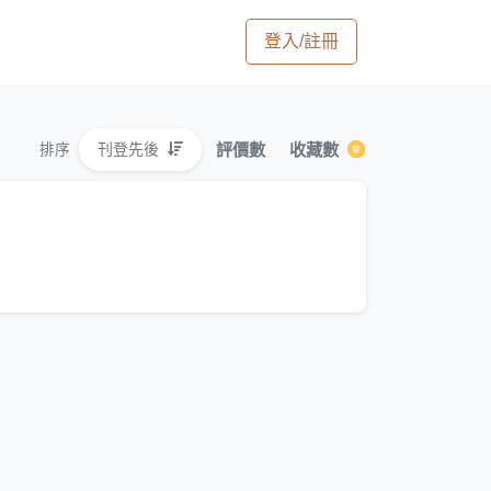
登入/註冊
評價數
收藏數
刊登先後
排序