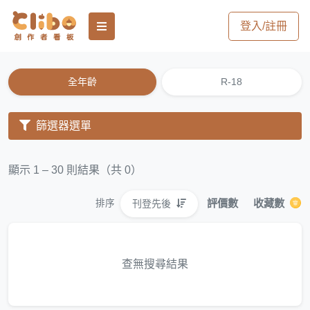
登入/註冊
全年齡
R-18
篩選器選單
顯示 1 – 30 則結果（共 0）
評價數
收藏數
刊登先後
排序
查無搜尋結果