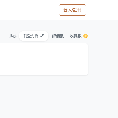
登入/註冊
評價數
收藏數
刊登先後
排序