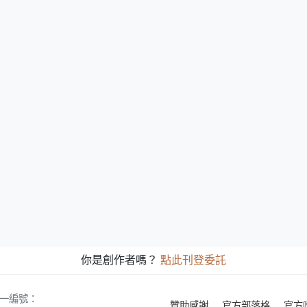
你是創作者嗎？
點此刊登委託
 統一編號：
贊助感謝
官方部落格
官方