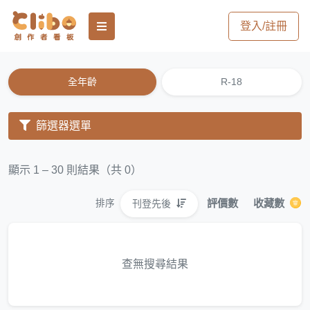
登入/註冊
全年齡
R-18
篩選器選單
顯示 1 – 30 則結果（共 0）
評價數
收藏數
刊登先後
排序
查無搜尋結果