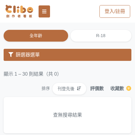
登入/註冊
全年齡
R-18
篩選器選單
顯示 1 – 30 則結果（共 0）
評價數
收藏數
刊登先後
排序
查無搜尋結果