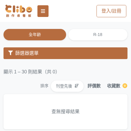
登入/註冊
全年齡
R-18
篩選器選單
顯示 1 – 30 則結果（共 0）
評價數
收藏數
刊登先後
排序
查無搜尋結果