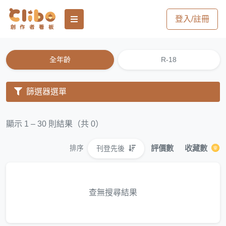
登入/註冊
全年齡
R-18
篩選器選單
顯示 1 – 30 則結果（共 0）
評價數
收藏數
刊登先後
排序
查無搜尋結果