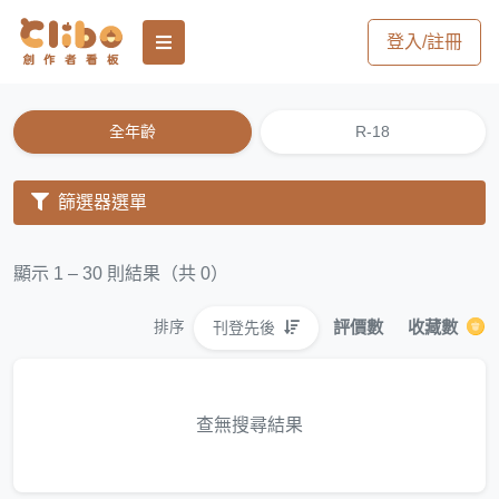
登入/註冊
全年齡
R-18
篩選器選單
顯示 1 – 30 則結果（共 0）
評價數
收藏數
刊登先後
排序
查無搜尋結果