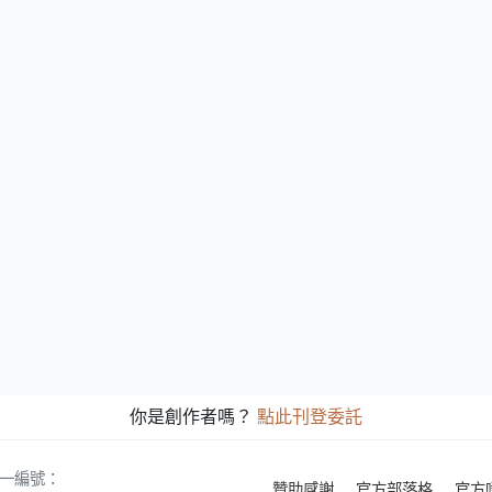
你是創作者嗎？
點此刊登委託
 統一編號：
贊助感謝
官方部落格
官方