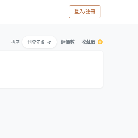
登入/註冊
評價數
收藏數
刊登先後
排序