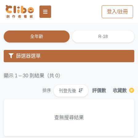
登入/註冊
全年齡
R-18
篩選器選單
顯示 1 – 30 則結果（共 0）
評價數
收藏數
刊登先後
排序
查無搜尋結果