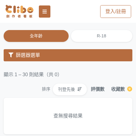
登入/註冊
全年齡
R-18
篩選器選單
顯示 1 – 30 則結果（共 0）
評價數
收藏數
刊登先後
排序
查無搜尋結果