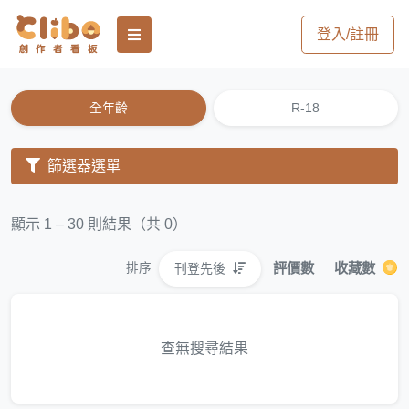
登入/註冊
全年齡
R-18
篩選器選單
顯示 1 – 30 則結果（共 0）
評價數
收藏數
刊登先後
排序
查無搜尋結果