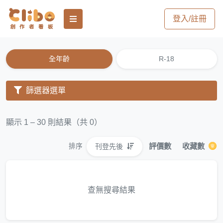
登入/註冊
全年齡
R-18
篩選器選單
顯示 1 – 30 則結果（共 0）
評價數
收藏數
刊登先後
排序
查無搜尋結果