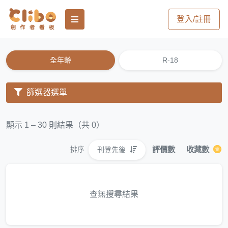
登入/註冊
全年齡
R-18
篩選器選單
顯示 1 – 30 則結果（共 0）
評價數
收藏數
刊登先後
排序
查無搜尋結果