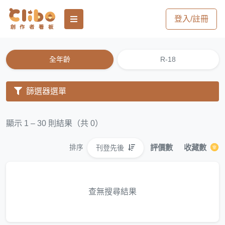
登入/註冊
全年齡
R-18
篩選器選單
顯示 1 – 30 則結果（共 0）
評價數
收藏數
刊登先後
排序
查無搜尋結果