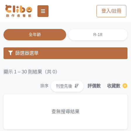
登入/註冊
全年齡
R-18
篩選器選單
顯示 1 – 30 則結果（共 0）
評價數
收藏數
刊登先後
排序
查無搜尋結果