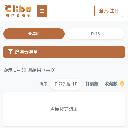
登入/註冊
全年齡
R-18
篩選器選單
顯示 1 – 30 則結果（共 0）
評價數
收藏數
刊登先後
排序
查無搜尋結果