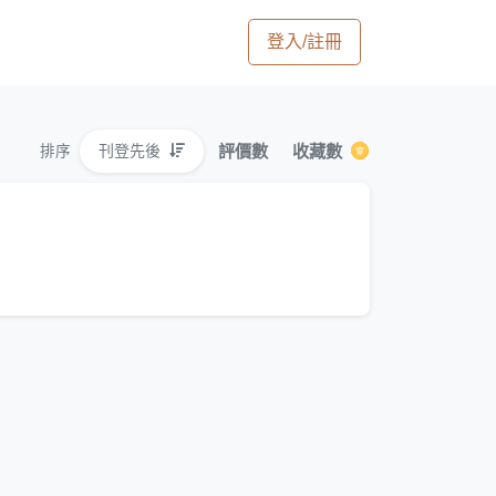
登入/註冊
評價數
收藏數
刊登先後
排序