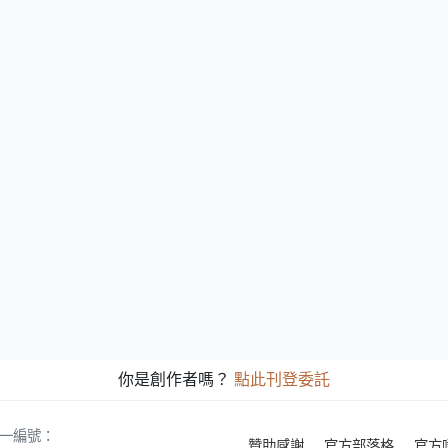
你是創作者嗎？
點此刊登委託
 統一編號：
贊助感謝
官方部落格
官方