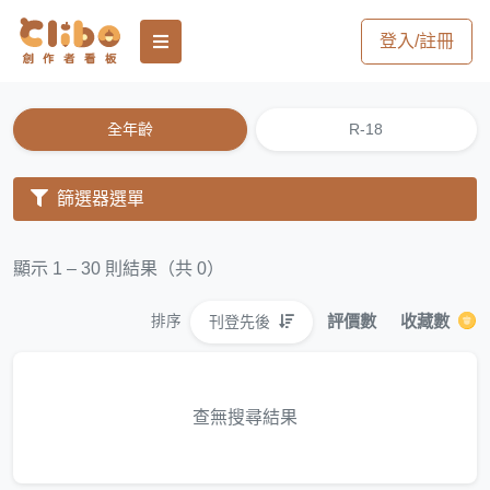
登入/註冊
全年齡
R-18
篩選器選單
顯示 1 – 30 則結果（共 0）
評價數
收藏數
刊登先後
排序
查無搜尋結果