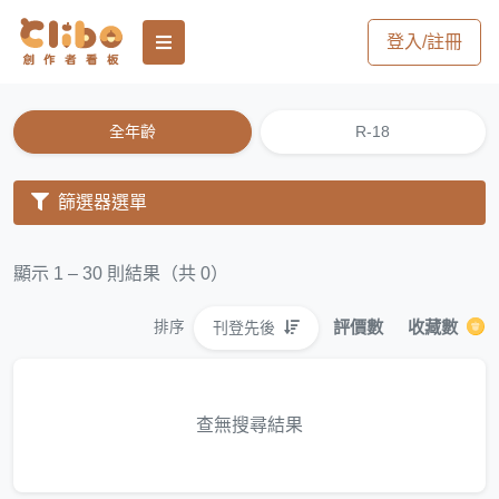
登入/註冊
全年齡
R-18
篩選器選單
顯示 1 – 30 則結果（共 0）
評價數
收藏數
刊登先後
排序
查無搜尋結果