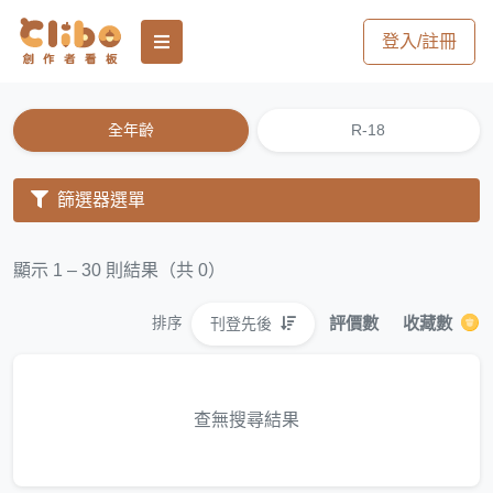
登入/註冊
全年齡
R-18
篩選器選單
顯示 1 – 30 則結果（共 0）
評價數
收藏數
刊登先後
排序
查無搜尋結果