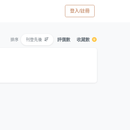
登入/註冊
評價數
收藏數
刊登先後
排序