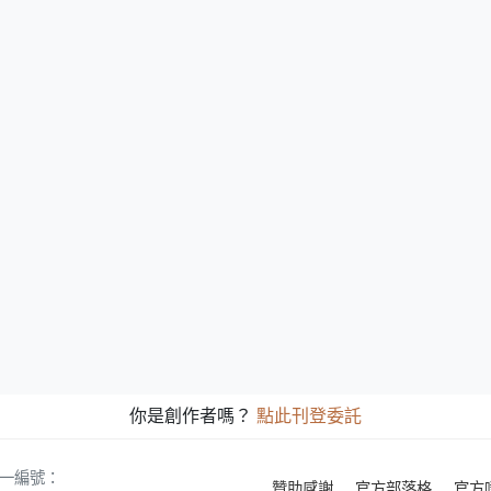
你是創作者嗎？
點此刊登委託
 統一編號：
贊助感謝
官方部落格
官方