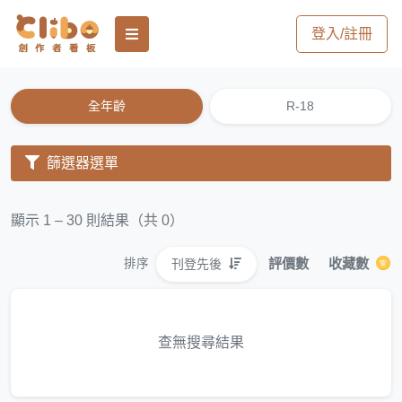
登入/註冊
全年齡
R-18
篩選器選單
顯示 1 – 30 則結果（共 0）
評價數
收藏數
刊登先後
排序
查無搜尋結果