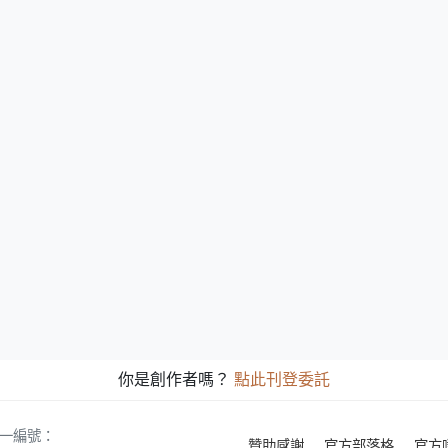
你是創作者嗎？
點此刊登委託
 統一編號：
贊助感謝
官方部落格
官方