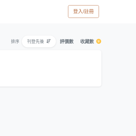
登入/註冊
評價數
收藏數
刊登先後
排序