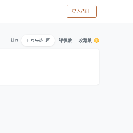
登入/註冊
評價數
收藏數
刊登先後
排序