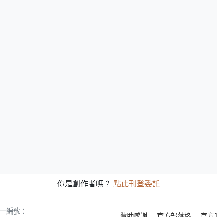
你是創作者嗎？
點此刊登委託
 統一編號：
贊助感謝
官方部落格
官方