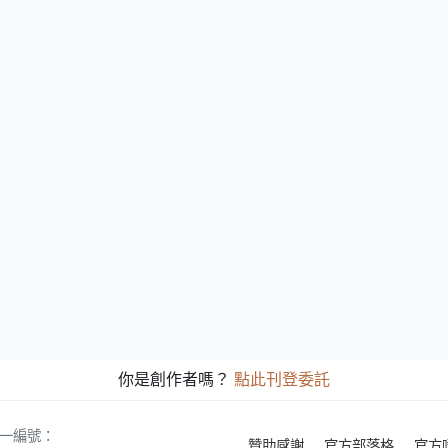
你是創作者嗎？
點此刊登委託
 統一編號：
贊助感謝
官方部落格
官方