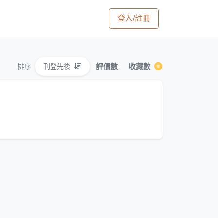
登入/註冊
評價數
收藏數
刊登先後
排序