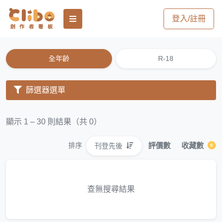
登入/註冊
全年齡
R-18
篩選器選單
顯示 1 – 30 則結果（共 0）
評價數
收藏數
刊登先後
排序
查無搜尋結果