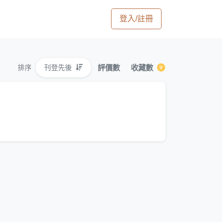
登入/註冊
評價數
收藏數
刊登先後
排序