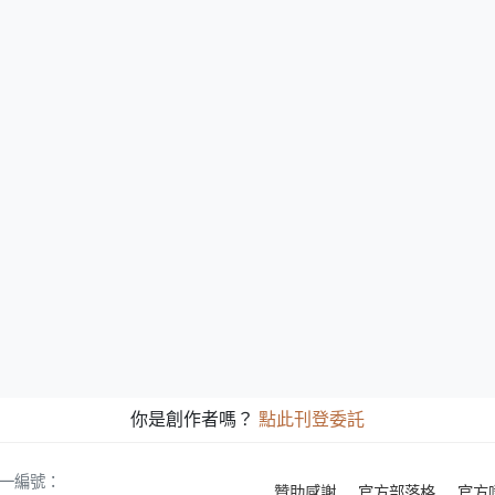
你是創作者嗎？
點此刊登委託
 統一編號：
贊助感謝
官方部落格
官方