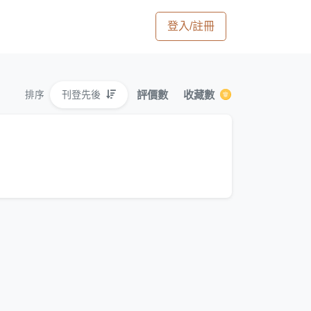
登入/註冊
評價數
收藏數
刊登先後
排序