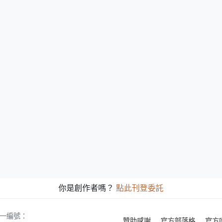
你是創作者嗎？
點此刊登委託
 統一編號：
贊助感謝
官方部落格
官方