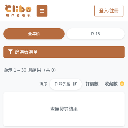
登入/註冊
全年齡
R-18
篩選器選單
顯示 1 – 30 則結果（共 0）
評價數
收藏數
刊登先後
排序
查無搜尋結果