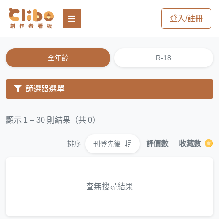
登入/註冊
全年齡
R-18
篩選器選單
顯示 1 – 30 則結果（共 0）
評價數
收藏數
刊登先後
排序
查無搜尋結果