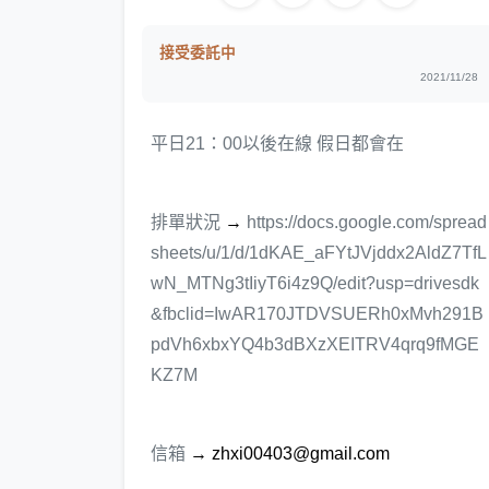
接受委託中
2021/11/28
平日21：00以後在線 假日都會在
排單狀況
→
https://docs.google.com/spread
sheets/u/1/d/1dKAE_aFYtJVjddx2AldZ7TfL
wN_MTNg3tIiyT6i4z9Q/edit?usp=drivesdk
&fbclid=IwAR170JTDVSUERh0xMvh291B
pdVh6xbxYQ4b3dBXzXEITRV4qrq9fMGE
KZ7M
信箱
→ zhxi00403@gmail.com