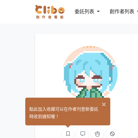
委託列表
創作者列表
×
卡米星球
點此加入收藏可以在作者刊登新委託
(0)
時收到通知喔！
手作
繪圖