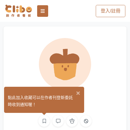
登入/註冊
×
鴨胗
點此加入收藏可以在作者刊登新委託
(0)
時收到通知喔！
繪圖
文字