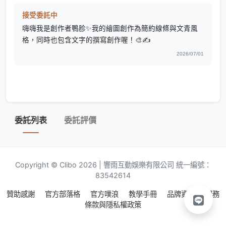
接受委託中
嗨嗨我是創作者鴨胗✨️我的繪圖創作為簡約線條與文青風
格，同時也包含文字的撰寫創作喔！🎨✍️
2026/07/01
委託列表
委託評價
Copyright © Clibo 2026 | 響雨互動娛樂有限公司 統一編號：
83542614
贊助感謝
官方部落格
官方噗浪
教學手冊
品牌資源
服務
條款與隱私權政策