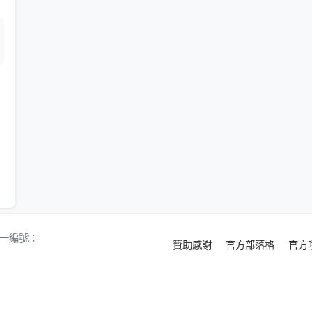
 統一編號：
贊助感謝
官方部落格
官方