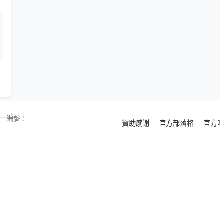
 統一編號：
贊助感謝
官方部落格
官方