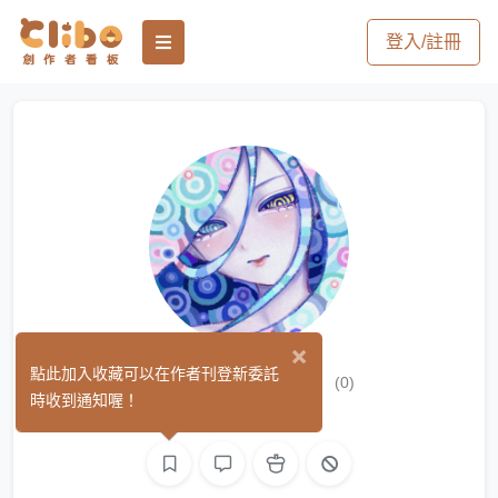
登入/註冊
×
Eluha✧エルハ
點此加入收藏可以在作者刊登新委託
(0)
時收到通知喔！
繪圖